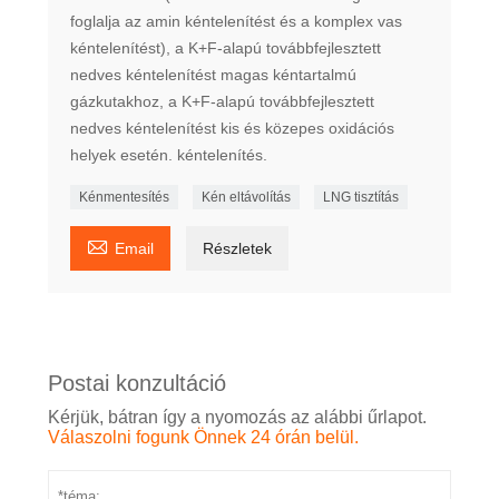
foglalja az amin kéntelenítést és a komplex vas
kéntelenítést), a K+F-alapú továbbfejlesztett
nedves kéntelenítést magas kéntartalmú
gázkutakhoz, a K+F-alapú továbbfejlesztett
nedves kéntelenítést kis és közepes oxidációs
helyek esetén. kéntelenítés.
Kénmentesítés
Kén eltávolítás
LNG tisztítás

Email
Részletek
Postai konzultáció
Kérjük, bátran így a nyomozás az alábbi űrlapot.
Válaszolni fogunk Önnek 24 órán belül.