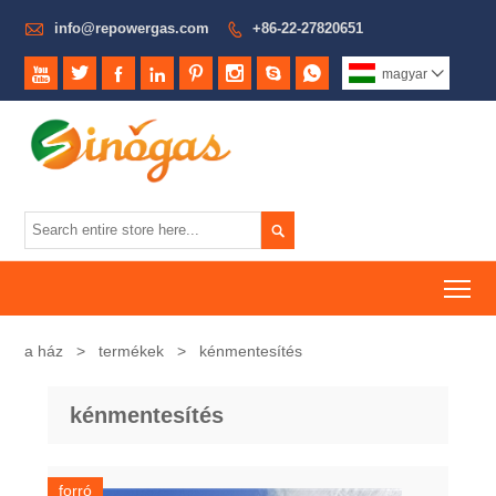

info@repowergas.com
+86-22-27820651









magyar


To
a ház
>
termékek
>
kénmentesítés
kénmentesítés
forró