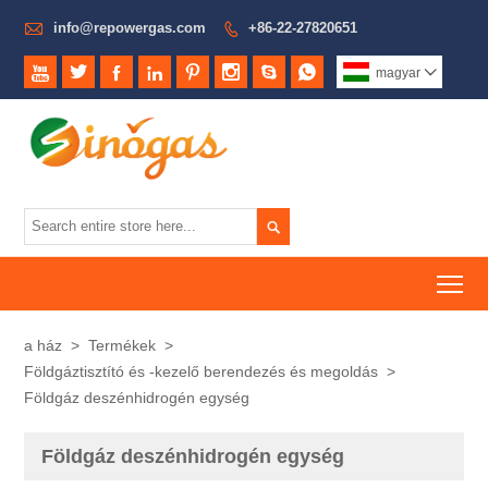

info@repowergas.com
+86-22-27820651









magyar


To
a ház
>
Termékek
>
Földgáztisztító és -kezelő berendezés és megoldás
>
Földgáz deszénhidrogén egység
Földgáz deszénhidrogén egység