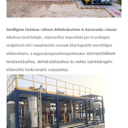
Intelligens fázisban változó dehidrokarbon és kiszáradás csúszás
Alkalmas távoli kútgáz, olajmezőhöz kapcsolódó gáz és próbagáz-
szolgáltató LNG cseppfolyósító üzemek által fogadott nyersföldgáz
szennyeződések
előkezelésére, a leggazdaságosabb
megoldásokat
leválasztásához, dehidratálásához és nehéz szénhidrogén-
eltávolító funkcionális csúszáshoz.