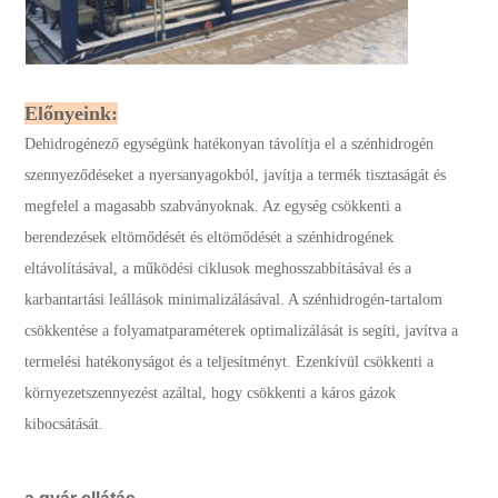
Előnyeink:
Dehidrogénező egységünk hatékonyan távolítja el a szénhidrogén
szennyeződéseket a nyersanyagokból, javítja a termék tisztaságát és
megfelel a magasabb szabványoknak. Az egység csökkenti a
berendezések eltömődését és eltömődését a szénhidrogének
eltávolításával, a működési ciklusok meghosszabbításával és a
karbantartási leállások minimalizálásával. A szénhidrogén-tartalom
csökkentése a folyamatparaméterek optimalizálását is segíti, javítva a
termelési hatékonyságot és a teljesítményt. Ezenkívül csökkenti a
környezetszennyezést azáltal, hogy csökkenti a káros gázok
kibocsátását.
a gyár ellátás