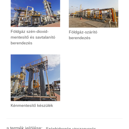
Földgáz szén-dioxid-
Földgáz-szárító
mentesítő és savtalanító
berendezés
berendezés
Kénmentesítő készülék
a termék jelölése:
Szénhidrogén visszanyerés