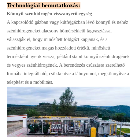
Technológiai bemutatkozás:
Könnyű szénhidrogén visszanyerő egység
A kapcsolódó gázban vagy kútfejgázban lévő könnyű és nehéz
szénhidrogéneket alacsony hőmérsékletű fagyasztással
választják el, hogy minősített földgázt kapjanak, és a
szénhidrogéneket magas hozzáadott értékű, minősített
termékként nyerik vissza, például stabil könnyű szénhidrogének
és vegyes szénhidrogének. A berendezés csúszásra szerelhető
formába integrálható, csökkentve a lábnyomot, megkönnyítve a
telepítést és a mobilitást.