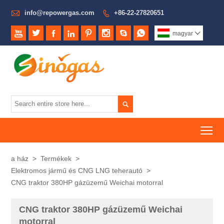

info@repowergas.com
+86-22-27820651









magyar


To
a ház
>
Termékek
>
Elektromos jármű és CNG LNG teherautó
>
CNG traktor 380HP gázüzemű Weichai motorral
CNG traktor 380HP gázüzemű Weichai
motorral