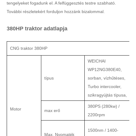
tengelyeket fogadunk el. A felfüggesztés testre szabható.
További részletekért forduljon hozzánk bizalommal.
380HP traktor adatlapja
CNG traktor 380HP
WEICHAI
WP12NG380E40,
Ü
típus
sorban, vízhűtéses,
t
Turbo intercooler,
szikragyújtás típusa,
380PS (280kw) /
K
Motor
max erő
2200rpm
g
1500nm / 1400-
Max. Nyomaték