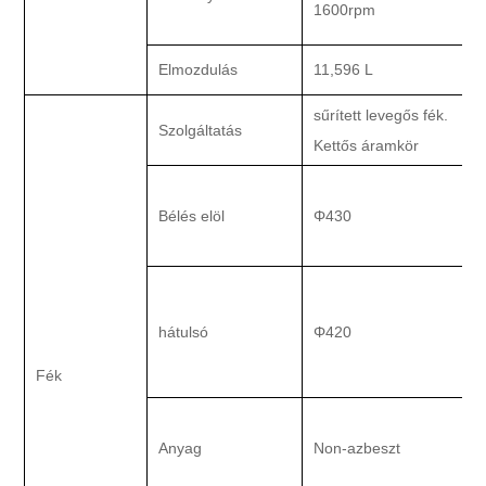
1600rpm
k
Elmozdulás
11,596 L
sűrített levegős fék.
Szolgáltatás
Kettős áramkör
Bélés elöl
Φ430
K
hátulsó
Φ420
Fék
Anyag
Non-azbeszt