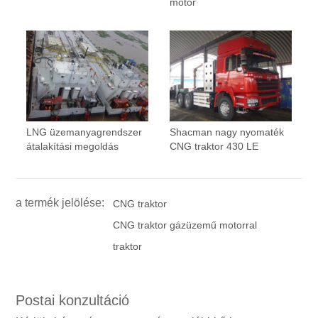
motor
LNG üzemanyagrendszer
Shacman nagy nyomaték
átalakítási megoldás
CNG traktor 430 LE
a termék jelölése:
CNG traktor
CNG traktor gázüzemű motorral
traktor
Postai konzultáció