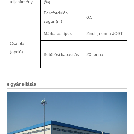
teljesítmény
(%)
Percfordulási
8.5
sugár (m)
Márka és típus
2inch, nem a JOST
K
Csatoló
(opció)
Betöltési kapacitás
20 tonna
a gyár ellátás