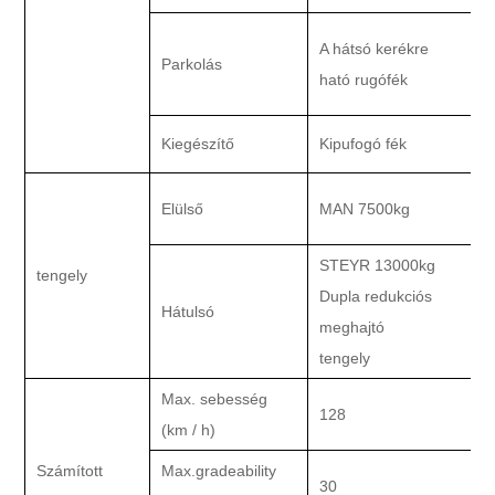
S
A hátsó kerékre
Parkolás
ható rugófék
Kiegészítő
Kipufogó fék
Elülső
MAN 7500kg
STEYR 13000kg
tengely
Dupla redukciós
S
Hátulsó
meghajtó
m
tengely
Max. sebesség
128
(km / h)
Számított
Max.gradeability
30