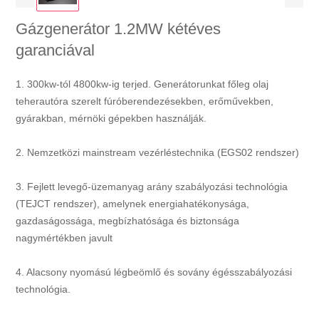
Gázgenerátor 1.2MW kétéves
garanciával
1. 300kw-tól 4800kw-ig terjed. Generátorunkat főleg olaj
teherautóra szerelt fúróberendezésekben, erőművekben,
gyárakban, mérnöki gépekben használják.
2. Nemzetközi mainstream vezérléstechnika (EGS02 rendszer)
3. Fejlett levegő-üzemanyag arány szabályozási technológia
(TEJCT rendszer), amelynek energiahatékonysága,
gazdaságossága, megbízhatósága és biztonsága
nagymértékben javult
4. Alacsony nyomású légbeömlő és sovány égésszabályozási
technológia.