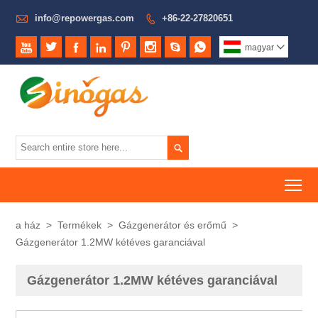

info@repowergas.com
+86-22-27820651









magyar


To
a ház
>
Termékek
>
Gázgenerátor és erőmű
>
Gázgenerátor 1.2MW kétéves garanciával
Gázgenerátor 1.2MW kétéves garanciával