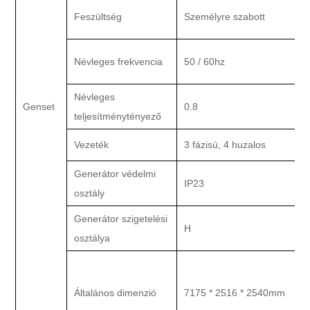
Feszültség
Személyre szabott
Névleges frekvencia
50 / 60hz
Névleges
Genset
0.8
G
teljesítménytényező
Vezeték
3 fázisú, 4 huzalos
Generátor védelmi
IP23
osztály
Generátor szigetelési
H
osztálya
Általános dimenzió
7175 * 2516 * 2540mm