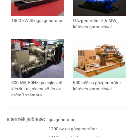
1900 kW földgázgenerátor
Gázgenerátor 3,5 MW,
kétéves garanciával
300 kW, 50Hz gázfejlesztő
500 kW-os gázgenerátor
készlet az olajmező és az
kétéves garanciával
erőmű számára
a termék jelölése:
gázgenerátor
1200kw-os gázgenerátor